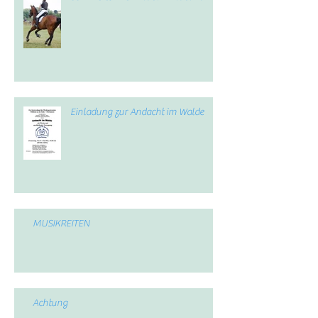
Einladung zur Andacht im Walde
MUSIKREITEN
Achtung