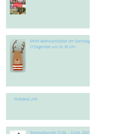
RMM Weihnachtsfeier am Samstag,
17.Dezember um 16.30 Uhr
Protokoll JHV
Sommerturnier 11.06. - 12.06. 2022