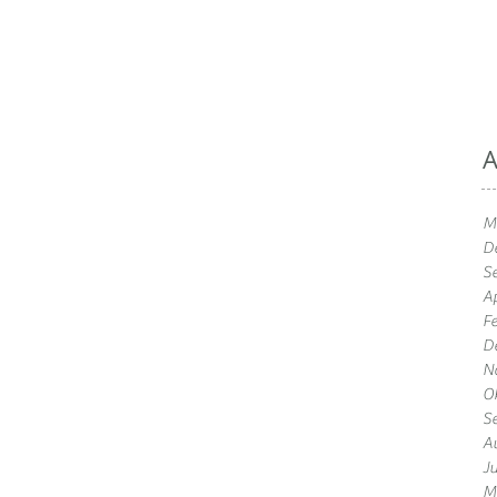
A
M
D
S
Ap
F
D
N
O
S
A
J
M