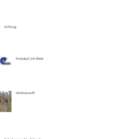
Achtung
Protokoll JHV RMM
Vereinsausritt