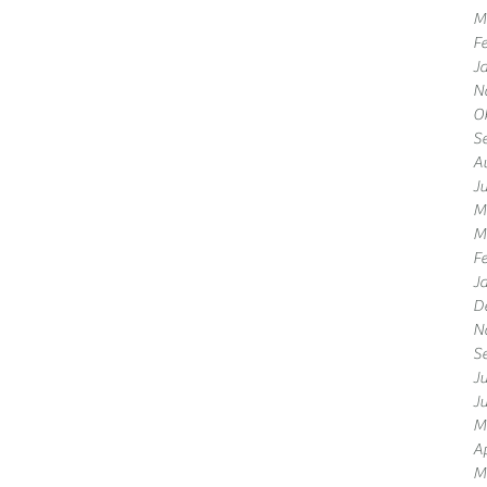
M
F
J
N
O
S
A
Ju
M
M
F
J
D
N
S
Ju
Ju
M
Ap
M