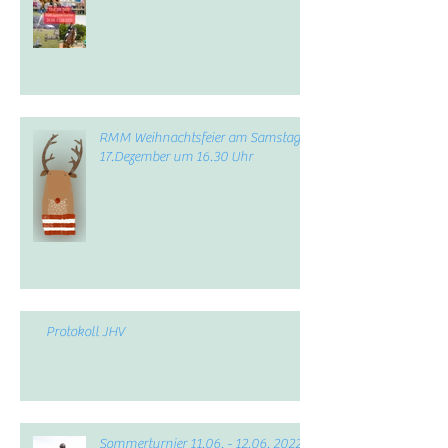
RMM Weihnachtsfeier am Samstag,
17.Dezember um 16.30 Uhr
Protokoll JHV
Sommerturnier 11.06. - 12.06. 2022