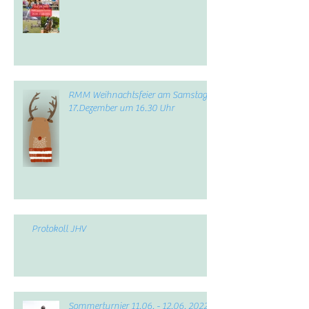
RMM Weihnachtsfeier am Samstag,
17.Dezember um 16.30 Uhr
Protokoll JHV
Sommerturnier 11.06. - 12.06. 2022