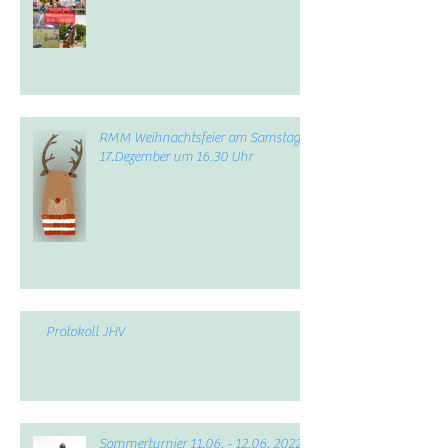
RMM Weihnachtsfeier am Samstag,
17.Dezember um 16.30 Uhr
Protokoll JHV
Sommerturnier 11.06. - 12.06. 2022