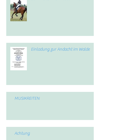
Einladung zur Andacht im Walde
MUSIKREITEN
Achtung