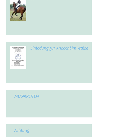
Einladung zur Andacht im Walde
MUSIKREITEN
Achtung