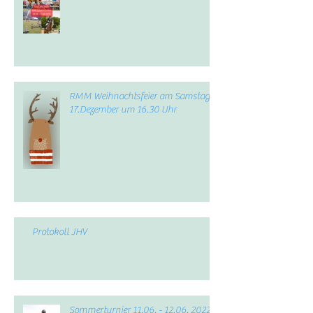
RMM Weihnachtsfeier am Samstag,
17.Dezember um 16.30 Uhr
Protokoll JHV
Sommerturnier 11.06. - 12.06. 2022